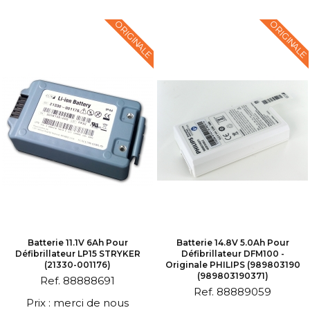
ORIGINALE
ORIGINALE
Batterie 11.1V 6Ah Pour
Batterie 14.8V 5.0Ah Pour
Défibrillateur LP15 STRYKER
Défibrillateur DFM100 -
(21330-001176)
Originale PHILIPS (989803190
(989803190371)
Ref. 88888691
Ref. 88889059
Prix : merci de nous