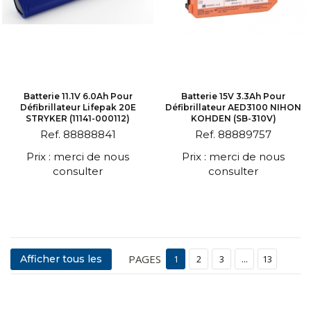
Batterie 11.1V 6.0Ah Pour
Batterie 15V 3.3Ah Pour
Défibrillateur Lifepak 20E
Défibrillateur AED3100 NIHON
STRYKER (11141-000112)
KOHDEN (SB-310V)
Ref. 88888841
Ref. 88889757
Prix : merci de nous
Prix : merci de nous
consulter
consulter
PAGES
Afficher tous les
1
2
3
...
13