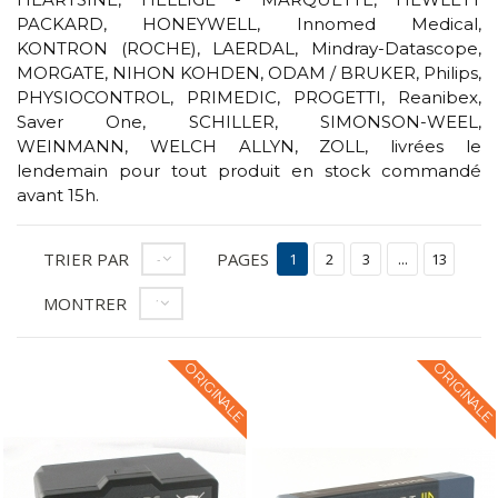
PACKARD, HONEYWELL, Innomed Medical,
KONTRON (ROCHE), LAERDAL, Mindray-Datascope,
MORGATE, NIHON KOHDEN, ODAM / BRUKER, Philips,
PHYSIOCONTROL, PRIMEDIC, PROGETTI, Reanibex,
Saver One, SCHILLER, SIMONSON-WEEL,
WEINMANN, WELCH ALLYN, ZOLL, livrées le
lendemain pour tout produit en stock commandé
avant 15h.
TRIER PAR
PAGES
--
1
2
3
...
13
MONTRER
12
ORIGINALE
ORIGINALE