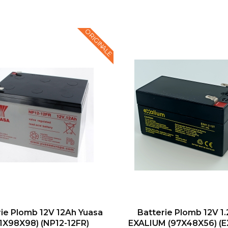
ORIGINALE
rie Plomb 12V 12Ah Yuasa
Batterie Plomb 12V 1
51X98X98) (NP12-12FR)
EXALIUM (97X48X56) (E