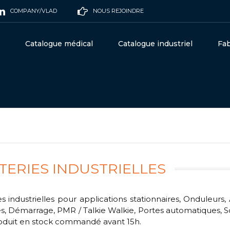
COMPANY/VLAD
NOUS REJOINDRE
Catalogue médical
Catalogue industriel
Fab
TERIES INDUSTRIELLES
es industrielles pour applications stationnaires, Onduleu
s, Démarrage, PMR / Talkie Walkie, Portes automatiques, S
oduit en stock commandé avant 15h.