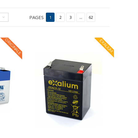
PAGES
1
2
3
...
62
ORIGINALE
EXALIUM