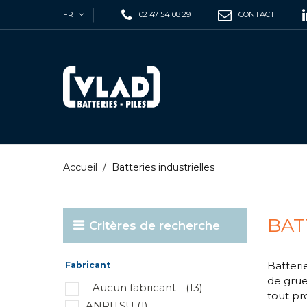
FR
02 47 54 08 29
CONTACT
Accueil
/
Batteries industrielles
BAT
Critères de recherche
Batteri
Fabricant
de grue
- Aucun fabricant - (13)
tout pr
ANRITSU (1)