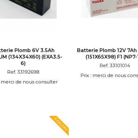
tterie Plomb 6V 3.5Ah
Batterie Plomb 12V 7Ah
UM (134X34X60) (EXA3.5-
(151X65X98) F1 (NP7-
6)
Ref. 33101014
Ref. 33192698
Prix : merci de nous cons
 : merci de nous consulter
EXALIUM