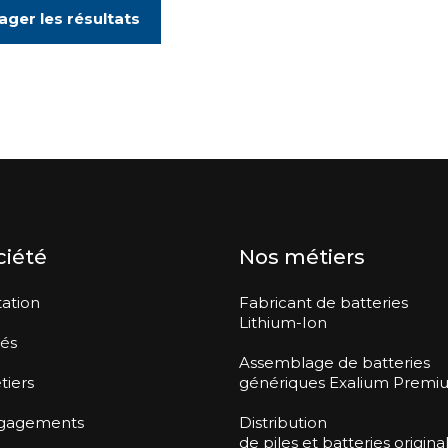
ager les résultats
ciété
Nos métiers
ation
Fabricant de batteries
Lithium-Ion
tés
Assemblage de batteries
tiers
génériques Exalium Premi
gagements
Distribution
de piles et batteries origina