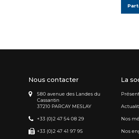
Part
Nous contacter
La so
580 avenue des Landes du
Présent
Cassantin
37210 PARCAY MESLAY
Actuali
+33 (0)2 47 54 08 29
Nos mé
+33 (0)2 47 41 97 95
Nos en