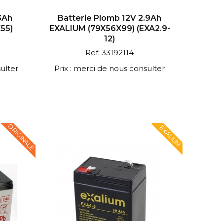
3Ah
Batterie Plomb 12V 2.9Ah
55)
EXALIUM (79X56X99) (EXA2.9-
12)
Ref. 33192114
ulter
Prix : merci de nous consulter
ORIGINALE
EXALIUM