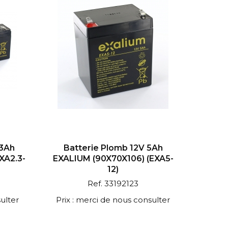
.3Ah
Batterie Plomb 12V 5Ah
XA2.3-
EXALIUM (90X70X106) (EXA5-
12)
Ref. 33192123
ulter
Prix : merci de nous consulter