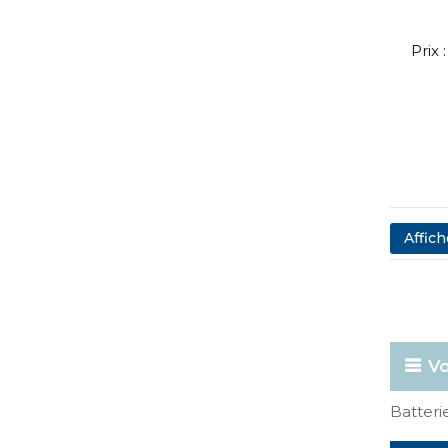
Prix
Affich
Vo
Batter