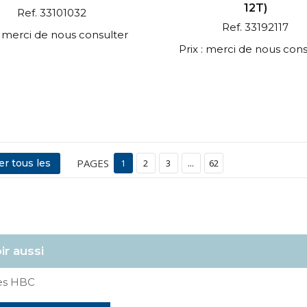
12T)
Ref. 33101032
Ref. 33192117
 : merci de nous consulter
Prix : merci de nous cons
PAGES
er tous les
1
2
3
...
62
ir aussi
ies HBC