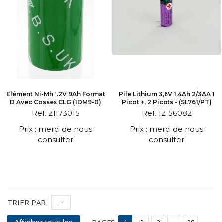
Elément Ni-Mh 1.2V 9Ah Format
Pile Lithium 3,6V 1,4Ah 2/3AA 1
D Avec Cosses CLG (1DM9-0)
Picot +, 2 Picots - (SL761/PT)
Ref. 21173015
Ref. 12156082
Prix : merci de nous
Prix : merci de nous
consulter
consulter
TRIER PAR
--
PAGES