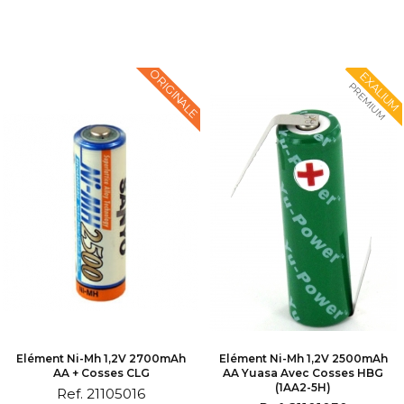
ORIGINALE
EXALIUM
PREMIUM
Elément Ni-Mh 1,2V 2700mAh
Elément Ni-Mh 1,2V 2500mAh
AA + Cosses CLG
AA Yuasa Avec Cosses HBG
(1AA2-5H)
Ref. 21105016