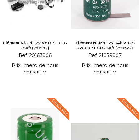
Elément Ni-Cd 1,2V VnTCS - CLG
Elément Ni-Mh 1,2V 3Ah VHCS
- Saft (791987)
32000 XL CLG Saft (790522)
Ref. 20163006
Ref. 21059007
Prix : merci de nous
Prix : merci de nous
consulter
consulter
ORIGINALE
ORIGINALE