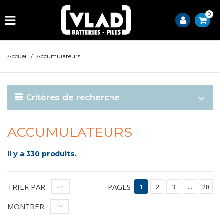
0
Accueil
/
Accumulateurs
Critères de recherche
ACCUMULATEURS
Il y a 330 produits.
TRIER PAR
PAGES
--
1
2
3
...
28
MONTRER
12