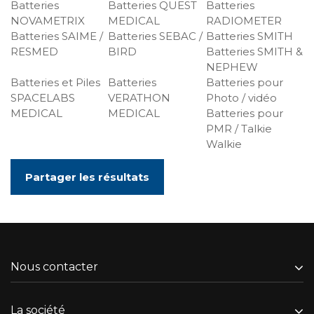
Batteries
Batteries QUEST
Batteries
NOVAMETRIX
MEDICAL
RADIOMETER
Batteries SAIME /
Batteries SEBAC /
Batteries SMITH
RESMED
BIRD
Batteries SMITH &
NEPHEW
Batteries et Piles
Batteries
Batteries pour
SPACELABS
VERATHON
Photo / vidéo
MEDICAL
MEDICAL
Batteries pour
PMR / Talkie
Walkie
Partager les résultats
Nous contacter
La société