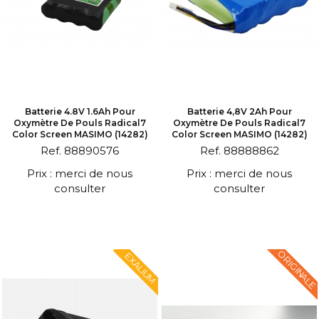
Batterie 4.8V 1.6Ah Pour
Batterie 4,8V 2Ah Pour
Oxymètre De Pouls Radical7
Oxymètre De Pouls Radical7
Color Screen MASIMO (14282)
Color Screen MASIMO (14282)
Ref. 88890576
Ref. 88888862
Prix : merci de nous
Prix : merci de nous
consulter
consulter
ORIGINALE
EXALIUM