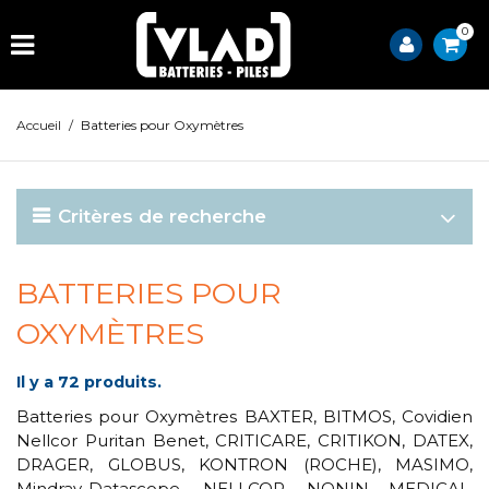
0
Accueil
/
Batteries pour Oxymètres
Critères de recherche
BATTERIES POUR
OXYMÈTRES
Il y a 72 produits.
Batteries pour Oxymètres BAXTER, BITMOS, Covidien
Nellcor Puritan Benet, CRITICARE, CRITIKON, DATEX,
DRAGER, GLOBUS, KONTRON (ROCHE), MASIMO,
Mindray-Datascope, NELLCOR, NONIN MEDICAL,