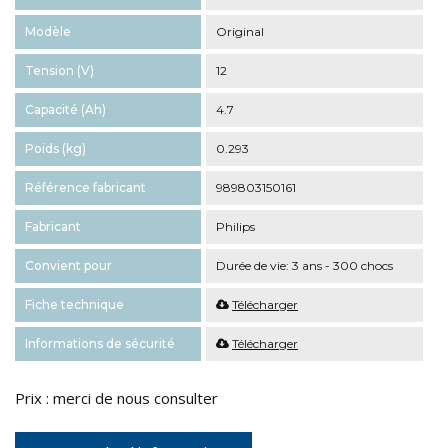
Modèle
Original
Tension (V)
12
Capacité (Ah)
4.7
Poids (kg)
0.293
Référence fabricant
989803150161
Fabricant
Philips
Convient pour
Durée de vie: 3 ans - 300 chocs
Fiche technique
Télécharger
Informations de sécurité
Télécharger
Prix : merci de nous consulter