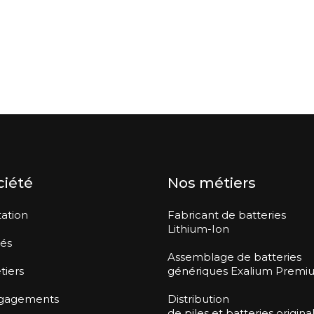
ciété
Nos métiers
ation
Fabricant de batteries
Lithium-Ion
tés
Assemblage de batteries
tiers
génériques Exalium Premi
gagements
Distribution
de piles et batteries origina