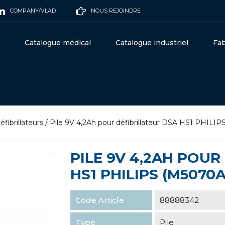
COMPANY/VLAD
NOUS REJOINDRE
Catalogue médical
Catalogue industriel
Fab
éfibrillateurs
/
Pile 9V 4,2Ah pour défibrillateur DSA HS1 PHILI
PILE 9V 4,2AH POUR
HS1 PHILIPS (M5070A
Code Article
88888342
Type
Pile