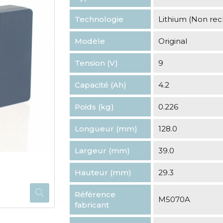
Technologie
Lithium (Non re
Modèle
Original
Tension (V)
9
Capacité (Ah)
4.2
Poids (kg)
0.226
Longueur (mm)
128.0
Largeur (mm)
39.0
Hauteur (mm)
29.3
Référence
M5070A
fabricant