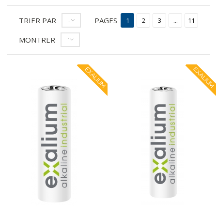
TRIER PAR
PAGES
--
1
2
3
...
11
MONTRER
12
EXALIUM
EXALIUM