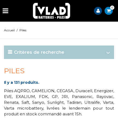
0
Accueil
/
Piles
Critères de recherche
PILES
Il y a 131 produits.
Piles AQPRO, CAMELION, CEGASA, Duracell, Energizer,
EVE, EXALIUM, FDK, GP, JRI, Panasonic, Rayovac,
Renata, Saft, Sanyo, Sunlight, Tadiran, Ultralife, Varta,
Varta microbattery, livrées le lendemain pour tout
produit en stock commandé avant 15h.