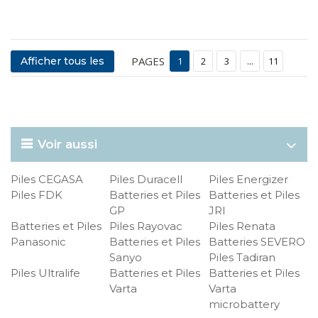
PAGES
Afficher tous les
1
2
3
...
11
Voir aussi
Piles CEGASA
Piles Duracell
Piles Energizer
Piles FDK
Batteries et Piles
Batteries et Piles
GP
JRI
Batteries et Piles
Piles Rayovac
Piles Renata
Panasonic
Batteries et Piles
Batteries SEVERO
Sanyo
Piles Tadiran
Piles Ultralife
Batteries et Piles
Batteries et Piles
Varta
Varta
microbattery