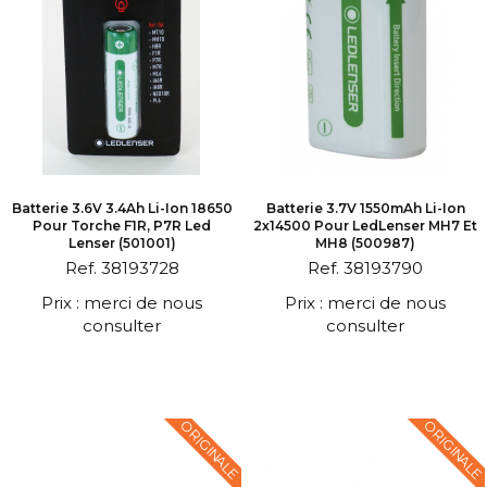
Batterie 3.6V 3.4Ah Li-Ion 18650
Batterie 3.7V 1550mAh Li-Ion
Pour Torche F1R, P7R Led
2x14500 Pour LedLenser MH7 Et
Lenser (501001)
MH8 (500987)
Ref. 38193728
Ref. 38193790
Prix : merci de nous
Prix : merci de nous
consulter
consulter
ORIGINALE
ORIGINALE