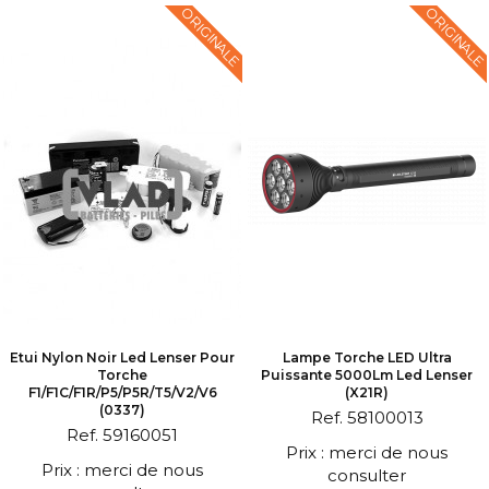
ORIGINALE
ORIGINALE
Etui Nylon Noir Led Lenser Pour
Lampe Torche LED Ultra
Torche
Puissante 5000Lm Led Lenser
F1/F1C/F1R/P5/P5R/T5/V2/V6
(X21R)
(0337)
Ref. 58100013
Ref. 59160051
Prix : merci de nous
Prix : merci de nous
consulter