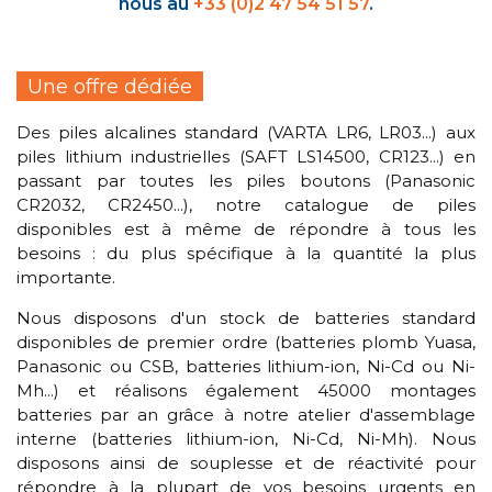
nous au
+33 (0)2 47 54 51 57
.
Une offre dédiée
Des piles alcalines standard (VARTA LR6, LR03...) aux
piles lithium industrielles (SAFT LS14500, CR123...) en
passant par toutes les piles boutons (Panasonic
CR2032, CR2450...), notre catalogue de piles
disponibles est à même de répondre à tous les
besoins : du plus spécifique à la quantité la plus
importante.
Nous disposons d'un stock de batteries standard
disponibles de premier ordre (batteries plomb Yuasa,
Panasonic ou CSB, batteries lithium-ion, Ni-Cd ou Ni-
Mh...) et réalisons également 45000 montages
batteries par an grâce à notre atelier d'assemblage
interne (batteries lithium-ion, Ni-Cd, Ni-Mh). Nous
disposons ainsi de souplesse et de réactivité pour
répondre à la plupart de vos besoins urgents en