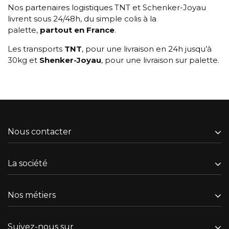
Nos partenaires logistiques TNT et Schenker-Joyau
livrent sous 24/48h, du simple colis à la
palette,
partout en France
.
Les transports
TNT
, pour une livraison en 24h jusqu’à
30kg et
Shenker-Joyau
, pour une livraison sur palette.
Nous contacter
La société
Nos métiers
Suivez-nous sur