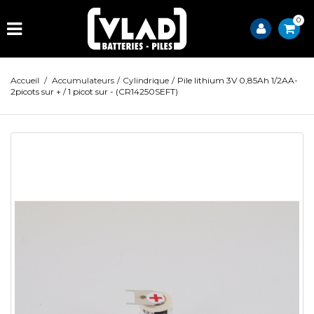
0
Accueil
/
Accumulateurs
/
Cylindrique
/
Pile lithium 3V 0,85Ah 1/2AA-
2picots sur + / 1 picot sur - (CR14250SEFT)