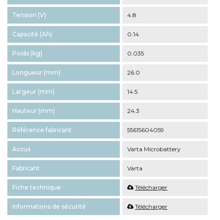
Tension (V)
4.8
Capacité (Ah)
0.14
Poids (kg)
0.035
Longueur (mm)
26.0
Largeur (mm)
14.5
Hauteur (mm)
24.3
Référence fabricant
55615604059
Accus
Varta Microbattery
Fabricant
Varta
Fiche technique
Télécharger
Informations de sécurité
Télécharger