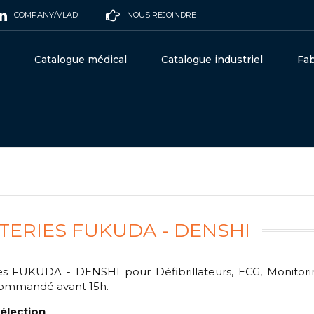
COMPANY/VLAD
NOUS REJOINDRE
Catalogue médical
Catalogue industriel
Fab
TERIES FUKUDA - DENSHI
es FUKUDA - DENSHI pour Défibrillateurs, ECG, Monitorin
commandé avant 15h.
élection