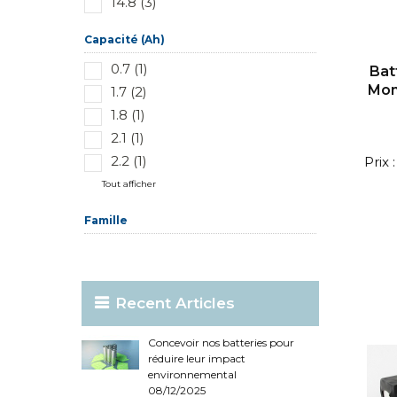
14.8 (3)
Capacité (Ah)
0.7 (1)
Bat
Mon
1.7 (2)
1.8 (1)
2.1 (1)
2.2 (1)
Prix
Tout afficher
Famille
Recent Articles
Concevoir nos batteries pour
réduire leur impact
environnemental
08/12/2025