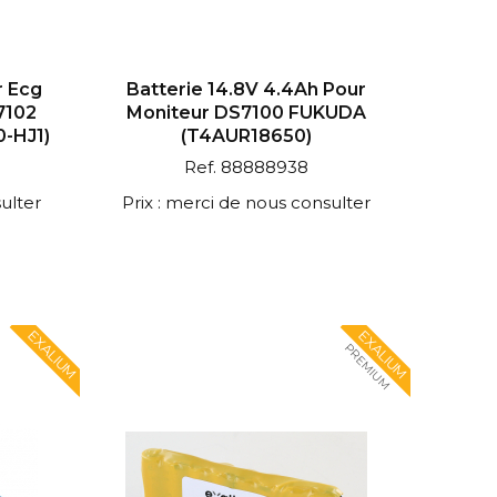
r Ecg
Batterie 14.8V 4.4Ah Pour
7102
Moniteur DS7100 FUKUDA
-HJ1)
(T4AUR18650)
Ref. 88888938
ulter
Prix : merci de nous consulter
EXALIUM
EXALIUM
PREMIUM