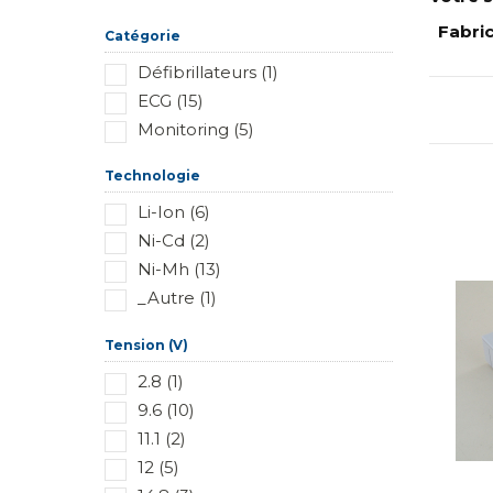
Réinitialiser ce groupe
Fabri
Catégorie
Défibrillateurs (1)
ECG (15)
Monitoring (5)
Technologie
Li-Ion (6)
Ni-Cd (2)
Ni-Mh (13)
_Autre (1)
Tension (V)
2.8 (1)
9.6 (10)
11.1 (2)
12 (5)