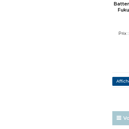
Batte
Fuku
Prix
Affich
Vo