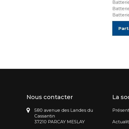
Batteri
Batteri
Batter
Part
Nous contacter
La so
580 avenue des Landes du
Présent
Cassantin
37210 PARCAY MESLAY
Actuali