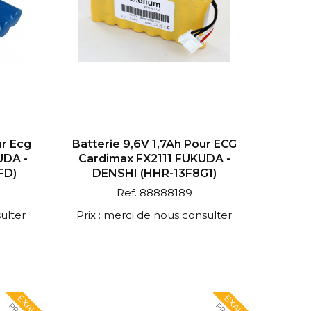
ur Ecg
Batterie 9,6V 1,7Ah Pour ECG
UDA -
Cardimax FX2111 FUKUDA -
FD)
DENSHI (HHR-13F8G1)
Ref. 88888189
ulter
Prix : merci de nous consulter
EXALIUM
EXALIUM