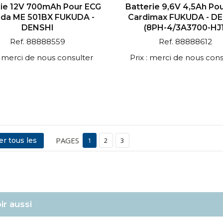
rie 12V 700mAh Pour ECG
Batterie 9,6V 4,5Ah Po
da ME 501BX FUKUDA -
Cardimax FUKUDA - D
DENSHI
(8PH-4/3A3700-HJ1
Ref. 88888559
Ref. 88888612
 : merci de nous consulter
Prix : merci de nous cons
PAGES
er tous les
1
2
3
ir aussi