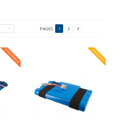
PAGES
1
2
3
ORIGINALE
EXALIUM