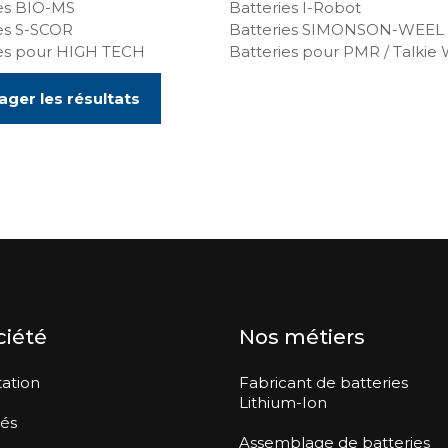
es BIO-MS
Batteries I-Robot
es S-SCOR
Batteries SIMONSON-WEEL
ies pour HIGH TECH
Batteries pour PMR / Talkie 
ager les résultats
ciété
Nos métiers
ation
Fabricant de batteries
Lithium-Ion
tés
Assemblage de batteries