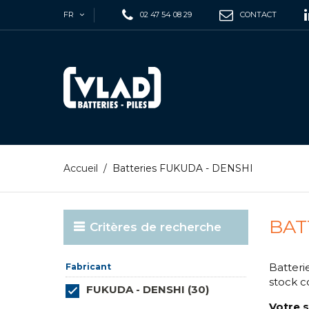
FR
02 47 54 08 29
CONTACT
Accueil
/
Batteries FUKUDA - DENSHI
BAT
Critères de recherche
Batteri
Fabricant
stock 
FUKUDA - DENSHI (30)
Votre s