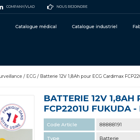
COMPANY/VLAD
NOUS REJOINDRE
Catalogue médical
Catalogue industriel
Fab
urveillance
/
ECG
/
Batterie 12V 1,8Ah pour ECG Cardimax FCP
BATTERIE 12V 1,8A
FCP2201U FUKUDA -
Code Article
88888191
Type
Batterie