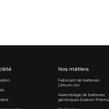
ciété
Nos métiers
ation
Fabricant de batteries
Lithium-Ion
tés
Assemblage de batteries
tiers
génériques Exalium Premi