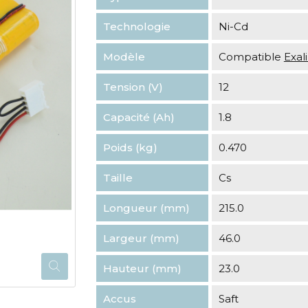
Technologie
Ni-Cd
Modèle
Compatible
Exa
Tension (V)
12
Capacité (Ah)
1.8
Poids (kg)
0.470
Taille
Cs
Longueur (mm)
215.0
Largeur (mm)
46.0
Hauteur (mm)
23.0
Accus
Saft