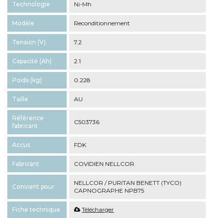
Technologie
Ni-Mh
Modèle
Reconditionnement
Tension (V)
7.2
Capacité (Ah)
2.1
Poids (kg)
0.228
Taille
AU
Référence
C503736
fabricant
Accus
FDK
Fabricant
COVIDIEN NELLCOR
NELLCOR / PURITAN BENETT (TYCO)
Convient pour
CAPNOGRAPHE NPB75
Fiche technique
Télécharger