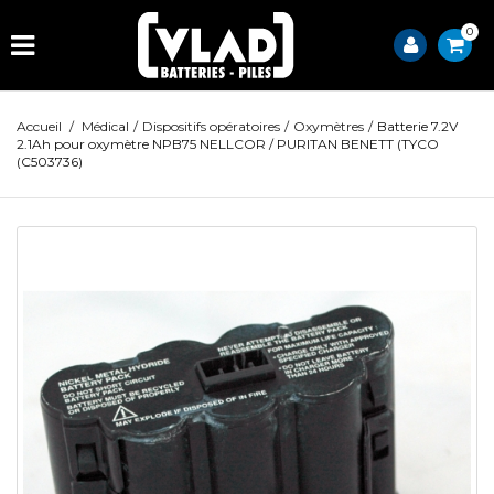
0
Accueil
/
Médical
/
Dispositifs opératoires
/
Oxymètres
/
Batterie 7.2V
2.1Ah pour oxymètre NPB75 NELLCOR / PURITAN BENETT (TYCO
(C503736)