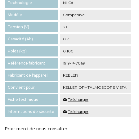
Technologie
Ni-Cd
Modèle
Compatible
Tension (V)
3.6
Capacité (Ah)
0.7
Poids (kg)
0.100
Référence fabricant
1919-P-7069
Fabricant de l'appareil
KEELER
Convient pour
KELLER OPHTALMOSCOPE VISTA
Fiche technique
Télécharger
Informations de sécurité
Télécharger
Prix : merci de nous consulter