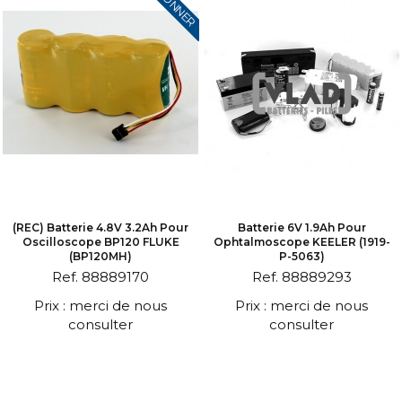
(REC) Batterie 4.8V 3.2Ah Pour
Batterie 6V 1.9Ah Pour
Oscilloscope BP120 FLUKE
Ophtalmoscope KEELER (1919-
(BP120MH)
P-5063)
Ref. 88889170
Ref. 88889293
Prix : merci de nous
Prix : merci de nous
consulter
consulter