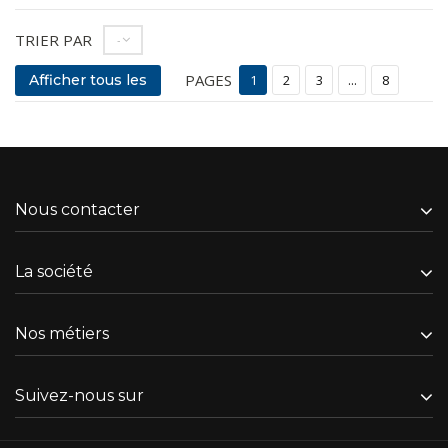
TRIER PAR
--
PAGES
Afficher tous les
1
2
3
...
8
Nous contacter
La société
Nos métiers
Suivez-nous sur