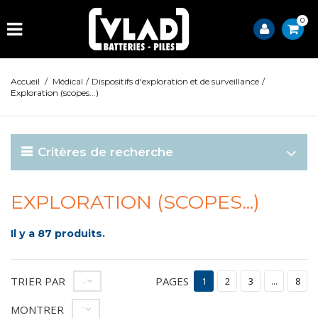
0
Accueil
/
Médical
/
Dispositifs d'exploration et de surveillance
/
Exploration (scopes...)
Critères de recherche
EXPLORATION (SCOPES...)
Il y a 87 produits.
TRIER PAR
PAGES
--
1
2
3
...
8
MONTRER
12