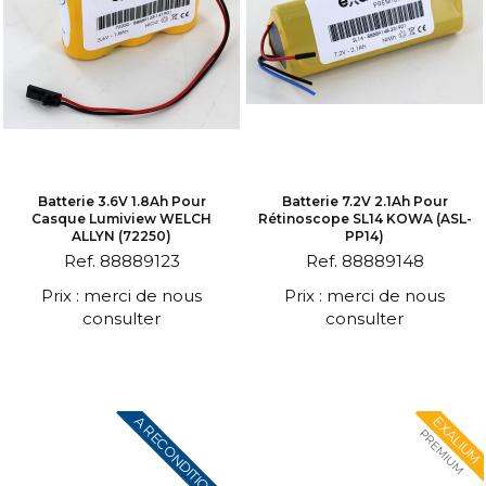
Batterie 3.6V 1.8Ah Pour
Batterie 7.2V 2.1Ah Pour
Casque Lumiview WELCH
Rétinoscope SL14 KOWA (ASL-
ALLYN (72250)
PP14)
Ref. 88889123
Ref. 88889148
Prix : merci de nous
Prix : merci de nous
consulter
consulter
A RECONDITIONNER
EXALIUM
PREMIUM