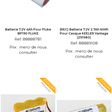
Batterie 7.2V 4Ah Pour Fluke
(REC) Batterie 7.2V 2.7Ah NiMh
BP190 FLUKE
Pour Casque KEELER Vantage
(291980)
Ref. 88888781
Ref. 88889108
Prix : merci de nous
Prix : merci de nous
consulter
consulter
EXALIUM
EXALIUM
PREMIUM
PREMIUM