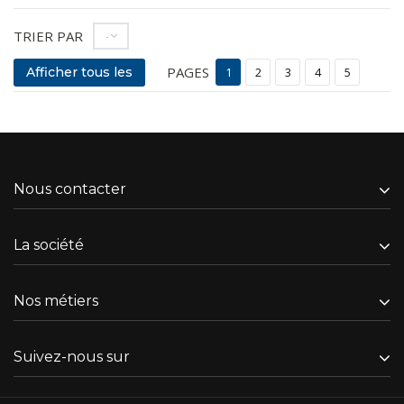
TRIER PAR
--
PAGES
Afficher tous les
1
2
3
4
5
Nous contacter
La société
Nos métiers
Suivez-nous sur