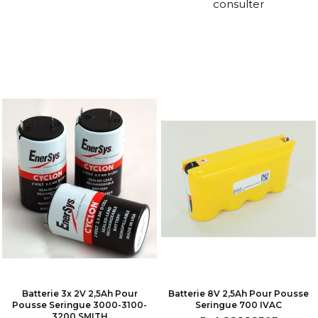
consulter
Batterie 3x 2V 2,5Ah Pour
Batterie 8V 2,5Ah Pour Pousse
Pousse Seringue 3000-3100-
Seringue 700 IVAC
3200 SMITH