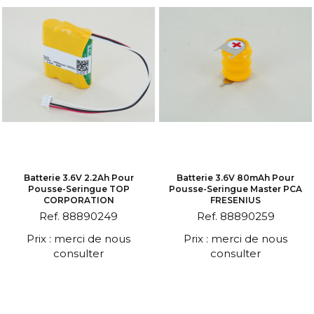
Batterie 3.6V 2.2Ah Pour
Batterie 3.6V 80mAh Pour
Pousse-Seringue TOP
Pousse-Seringue Master PCA
CORPORATION
FRESENIUS
Ref. 88890249
Ref. 88890259
Prix : merci de nous
Prix : merci de nous
consulter
consulter