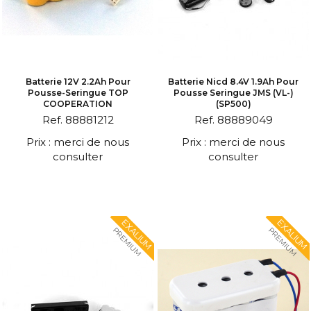
Batterie 12V 2.2Ah Pour
Batterie Nicd 8.4V 1.9Ah Pour
Pousse-Seringue TOP
Pousse Seringue JMS (VL-)
COOPERATION
(SP500)
Ref. 88881212
Ref. 88889049
Prix : merci de nous
Prix : merci de nous
consulter
consulter
EXALIUM
EXALIUM
PREMIUM
PREMIUM