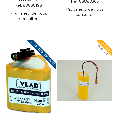
Ref. 88888303
Ref. 88888198
Prix : merci de nous
Prix : merci de nous
consulter
consulter
A RECONDITIONNER
EXALIUM
PREMIUM