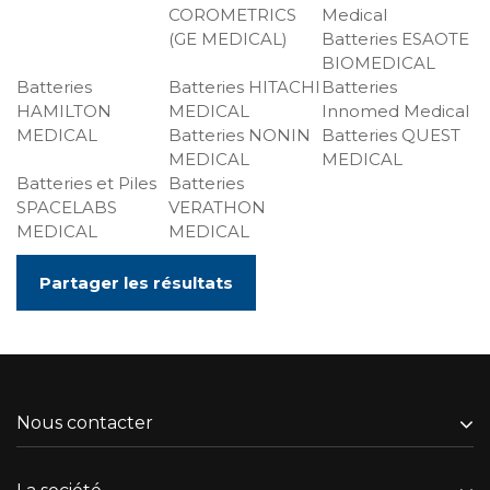
COROMETRICS
Medical
(GE MEDICAL)
Batteries ESAOTE
BIOMEDICAL
Batteries
Batteries HITACHI
Batteries
HAMILTON
MEDICAL
Innomed Medical
MEDICAL
Batteries NONIN
Batteries QUEST
MEDICAL
MEDICAL
Batteries et Piles
Batteries
SPACELABS
VERATHON
MEDICAL
MEDICAL
Partager les résultats
Nous contacter