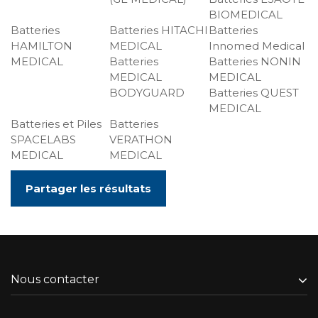
BIOMEDICAL
Batteries
Batteries HITACHI
Batteries
HAMILTON
MEDICAL
Innomed Medical
MEDICAL
Batteries
Batteries NONIN
MEDICAL
MEDICAL
BODYGUARD
Batteries QUEST
MEDICAL
Batteries et Piles
Batteries
SPACELABS
VERATHON
MEDICAL
MEDICAL
Partager les résultats
Nous contacter