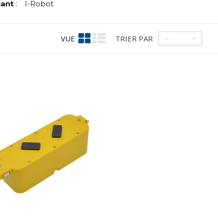
cant
:
I-Robot
VUE
TRIER PAR
--