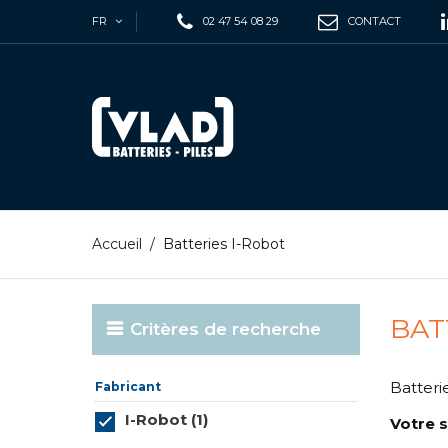
FR
02 47 54 08 29
CONTACT
Accueil
/
Batteries I-Robot
BAT
Critères de recherche
Batteri
Fabricant
I-Robot (1)
Votre s