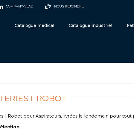
COMPANY/VLAD
NOUS REJOINDRE
Catalogue médical
Catalogue industriel
Fab
TERIES I-ROBOT
es I-Robot pour Aspirateurs, livrées le lendemain pour tou
élection