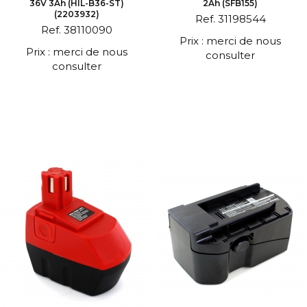
36V 3Ah (HIL-B36-ST)
2Ah (SFB155)
(2203932)
Ref. 31198544
Ref. 38110090
Prix : merci de nous
Prix : merci de nous
consulter
consulter