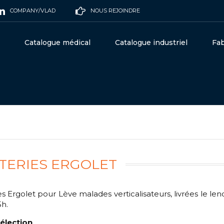
COMPANY/VLAD
NOUS REJOINDRE
Catalogue médical
Catalogue industriel
Fab
TERIES ERGOLET
es Ergolet pour Lève malades verticalisateurs, livrées le
5h.
élection