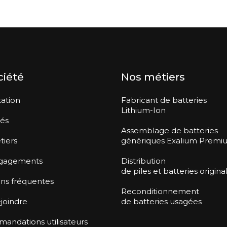
ciété
Nos métiers
ation
Fabricant de batteries
Lithium-Ion
tés
Assemblage de batteries
tiers
génériques Exalium Premi
gagements
Distribution
de piles et batteries origina
ns fréquentes
Reconditionnement
joindre
de batteries usagées
ndations utilisateurs