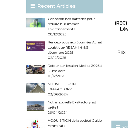
Recent Articles
Concevoir nos batteries pour
(REC)
réduire leur impact
Lèv
environnemental
08/12/2025
Rendez-vous aux Journées Achat
Logistique RESAH | 4 & 5
Prix
décembre 2025
02/12/2025
Retour sur le salon Medica 2025 à
Düsseldorf
01/12/2025
NOUVELLE USINE
EXAFACTORY
03/06/2024
Notre nouvelle ExaFactory est
prête !
26/04/2024
ACQUISITION de la société Guido
Ammirata
Vo