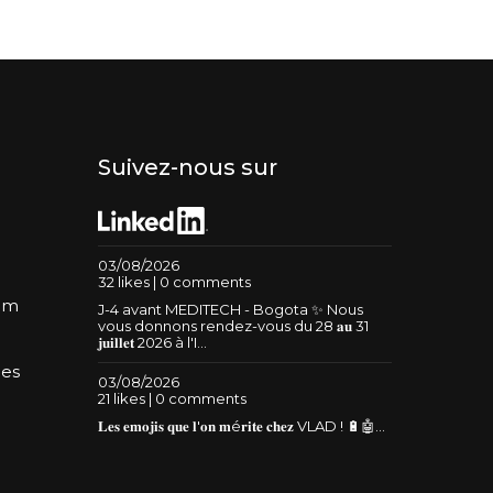
Suivez-nous sur
03/08/2026
32 likes | 0 comments
um
J-4 avant MEDITECH - Bogota ✨ Nous
vous donnons rendez-vous du 28 𝐚𝐮 31
𝐣𝐮𝐢𝐥𝐥𝐞𝐭 2026 à l'I...
les
03/08/2026
21 likes | 0 comments
𝐋𝐞𝐬 𝐞𝐦𝐨𝐣𝐢𝐬 𝐪𝐮𝐞 𝐥'𝐨𝐧 𝐦é𝐫𝐢𝐭𝐞 𝐜𝐡𝐞𝐳 VLAD ! 🔋🤖...