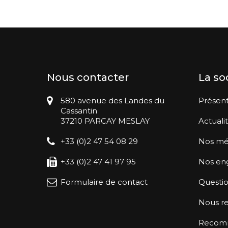
Nous contacter
La so
580 avenue des Landes du
Présent
Cassantin
37210 PARCAY MESLAY
Actuali
+33 (0)2 47 54 08 29
Nos mé
+33 (0)2 47 41 97 95
Nos en
Formulaire de contact
Questio
Nous re
Recomma