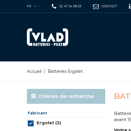
FR
02 47 54 08 29
CONTACT
Accueil
/
Batteries Ergolet
BAT
Critères de recherche
Batteri
Fabricant
avant 1
Ergolet (3)
Votre s