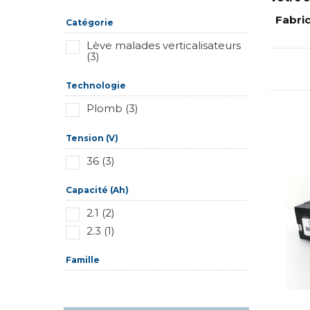
Réinitialiser ce groupe
Fabri
Catégorie
Lève malades verticalisateurs
(3)
Technologie
Plomb (3)
Tension (V)
36 (3)
Capacité (Ah)
2.1 (2)
2.3 (1)
Famille