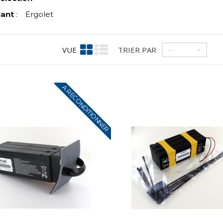
cant
:
Ergolet
VUE
TRIER PAR
--
A RECONDITIONNER