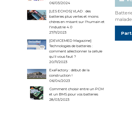
06/03/2024
[LES ECHOS] VLAD : des
Batteri
batteries plus vertes et moins
malade
chères en misant sur l'humain et
l'industrie 4.0
27/11/2023
Part
[DEVICEMED Magazine]
Technologies de batteries :
comment sélectionner la cellule
qu’il vous faut ?
20/11/2023
ExaFactory : début de la
construction !
06/04/2023
Comment choisir entre un PCM
et un BMS pour vos batteries
28/03/2023