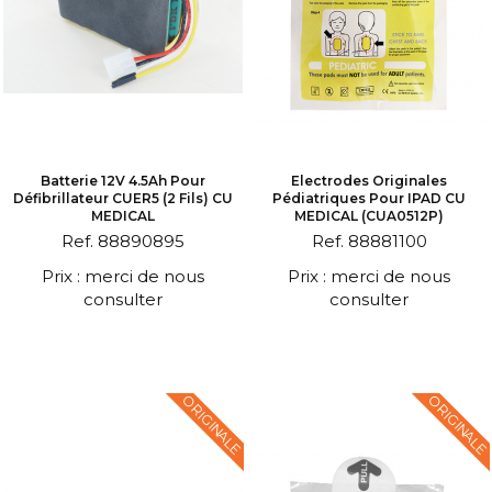
Batterie 12V 4.5Ah Pour
Electrodes Originales
Défibrillateur CUER5 (2 Fils) CU
Pédiatriques Pour IPAD CU
MEDICAL
MEDICAL (CUA0512P)
Ref. 88890895
Ref. 88881100
Prix : merci de nous
Prix : merci de nous
consulter
consulter
ORIGINALE
ORIGINALE