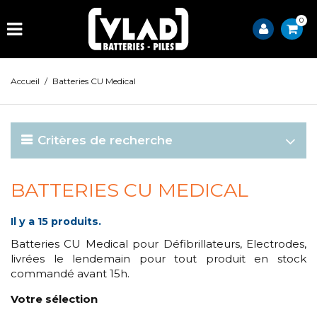
0
Accueil
/
Batteries CU Medical
Critères de recherche
BATTERIES CU MEDICAL
Il y a 15 produits.
Batteries CU Medical pour Défibrillateurs, Electrodes,
livrées le lendemain pour tout produit en stock
commandé avant 15h.
Votre sélection