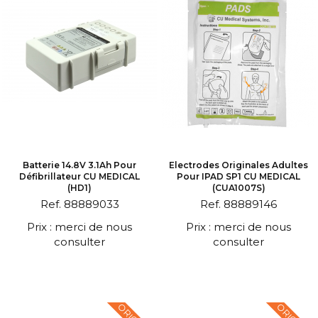
Batterie 14.8V 3.1Ah Pour
Electrodes Originales Adultes
Défibrillateur CU MEDICAL
Pour IPAD SP1 CU MEDICAL
(HD1)
(CUA1007S)
Ref. 88889033
Ref. 88889146
Prix : merci de nous
Prix : merci de nous
consulter
consulter