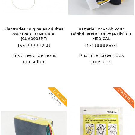
Electrodes Originales Adultes
Batterie 12V 4.5Ah Pour
Pour IPAD CU MEDICAL
Défibrillateur CUER5 (4 Fils) CU
(CUA0903PF)
MEDICAL
Ref. 88881258
Ref. 88889031
Prix : merci de nous
Prix : merci de nous
consulter
consulter
ORIGINALE
EXALIUM
PREMIUM