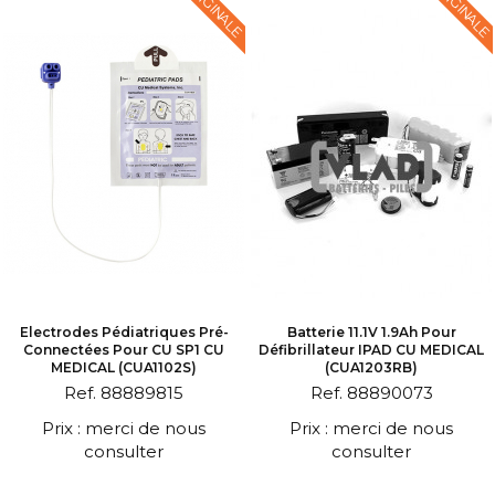
ORIGINALE
ORIGINALE
Electrodes Pédiatriques Pré-
Batterie 11.1V 1.9Ah Pour
Connectées Pour CU SP1 CU
Défibrillateur IPAD CU MEDICAL
MEDICAL (CUA1102S)
(CUA1203RB)
Ref. 88889815
Ref. 88890073
Prix : merci de nous
Prix : merci de nous
consulter
consulter