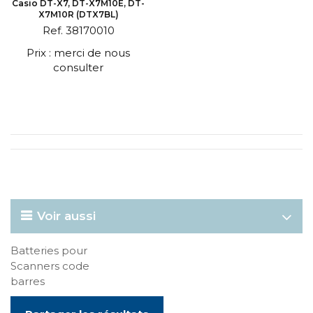
Casio DT-X7, DT-X7M10E, DT-
X7M10R (DTX7BL)
Ref. 38170010
Prix : merci de nous
consulter
Voir aussi
Batteries pour
Scanners code
barres