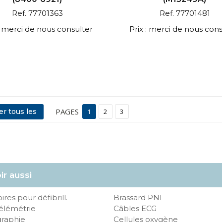
Ref. 77701363
Ref. 77701481
 : merci de nous consulter
Prix : merci de nous cons
PAGES
er tous les
1
2
3
ir aussi
res pour défibrill.
Brassard PNI
élémétrie
Câbles ECG
raphie
Cellules oxygène