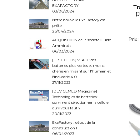
EXAFACTORY
Tr
03/06/2024
(
Notre nouvelle ExaFactory est
prête !
26/04/2024
Prix
ACQUISITION de la société Guido
Ammirata
06/03/2024
[LES ECHOS] VLAD : des
batteries plus vertes et moins
chères en misant sur l'humain et
l'industrie 4.0
27/11/2023
[DEVICEMED Magazine]
Technologies de batteries :
comment sélectionner la cellule
qu’il vous faut ?
20/11/2023
ExaFactory : début de la
construction !
06/04/2023