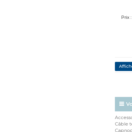
Prix
Affich
Vo
Accessoi
Câble t
Capnog