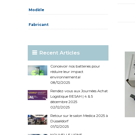
Réinitialiser ce groupe
Modèle
Fabricant
Recent Articles
Concevoir nos batteries pour
réduire leur impact
environnemental
08/12/2025
Rendez-vous aux Journées Achat
Logistique RESAH | 4 & 5
décembre 2025
02/12/2025
Retour sur le salon Medica 2025 à
Düsseldorf
01/12/2025
NOUVELLE USINE