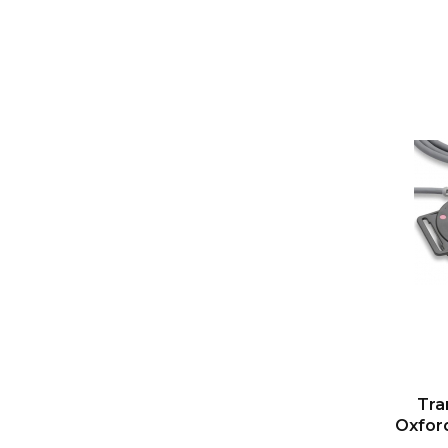
Tra
Oxfor