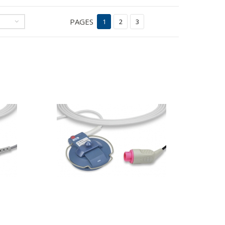
PAGES
1
2
3