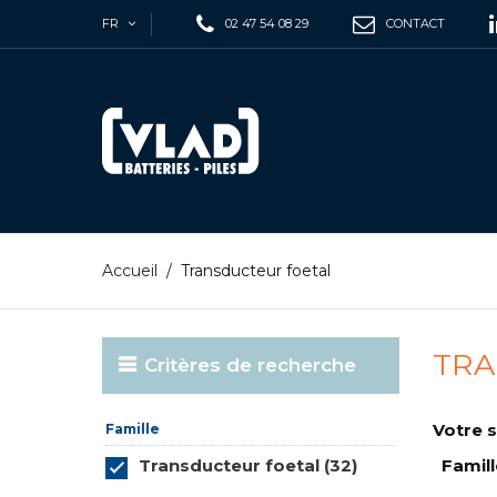
FR
02 47 54 08 29
CONTACT
Accueil
/
Transducteur foetal
TRA
Critères de recherche
Votre s
Famille
Transducteur foetal (32)
Famill