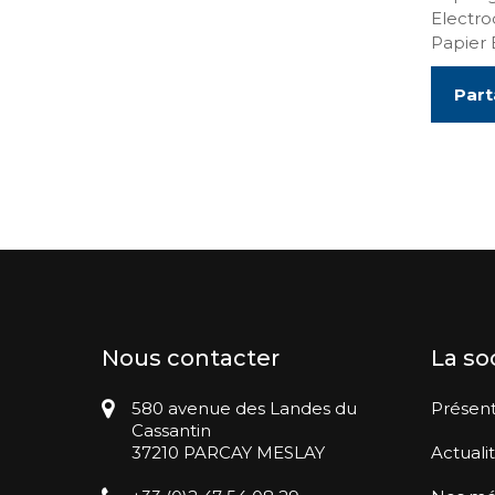
Electro
Papier
Part
Nous contacter
La so
580 avenue des Landes du
Présent
Cassantin
37210 PARCAY MESLAY
Actuali