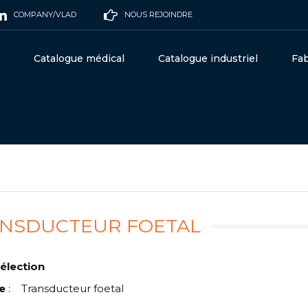
COMPANY/VLAD
NOUS REJOINDRE
Catalogue médical
Catalogue industriel
Fab
NSDUCTEUR FOETAL
élection
e
:
Transducteur foetal