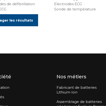
des de défibrillation
Electrodes ECG
 ECG
Sonde de température
ager les résultats
ciété
Nos métiers
ation
Fabricant de batteries
Lithium-Ion
tés
Assemblage de batteries