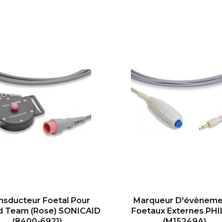
nsducteur Foetal Pour
Marqueur D'évèneme
d Team (rose) SONICAID
Foetaux Externes PHI
(8400-6921)
(M15249A)