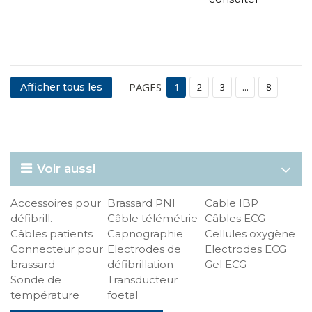
PAGES
Afficher tous les
1
2
3
...
8
Voir aussi
Accessoires pour
Brassard PNI
Cable IBP
défibrill.
Câble télémétrie
Câbles ECG
Câbles patients
Capnographie
Cellules oxygène
Connecteur pour
Electrodes de
Electrodes ECG
brassard
défibrillation
Gel ECG
Sonde de
Transducteur
température
foetal