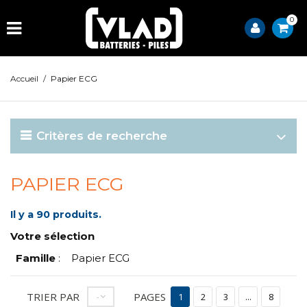
0
Accueil
/
Papier ECG
Critères de recherche
PAPIER ECG
Il y a 90 produits.
Votre sélection
Famille
:
Papier ECG
TRIER PAR
PAGES
--
1
2
3
...
8