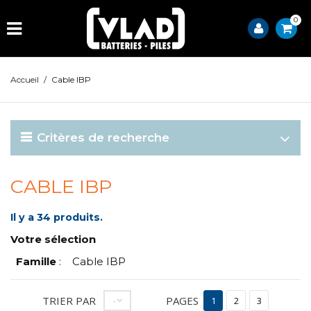
0
Accueil
/
Cable IBP
Critères de recherche
CABLE IBP
Il y a 34 produits.
Votre sélection
Famille
:
Cable IBP
TRIER PAR
PAGES
--
1
2
3