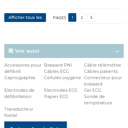
PAGES
Afficher tous les
1
2
3
Voir aussi
Accessoires pour
Brassard PNI
Câble télémétrie
défibrill.
Câbles ECG
Câbles patients
Capnographie
Cellules oxygène
Connecteur pour
brassard
Electrodes de
Electrodes ECG
Gel ECG
défibrillation
Papier ECG
Sonde de
température
Transducteur
foetal