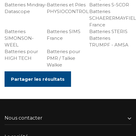
Batteries Mindray-
Batteries et Piles
Batteries S-SCOR
Datascope
PHYSIOCONTROL
Batteries
SCHAERERMAYFIE
France
Batteries
Batteries SIMS
Batteries STERIS
SIMONSON-
France
Batteries
WEEL
TRUMPF - AMSA
Batteries pour
Batteries pour
HIGH TECH
PMR / Talkie
Walkie
Partager les résultats
Nous contacter