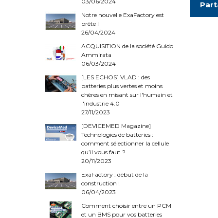
03/06/2024
Part
Notre nouvelle ExaFactory est
prête !
26/04/2024
ACQUISITION de la société Guido
Ammirata
06/03/2024
[LES ECHOS] VLAD : des
batteries plus vertes et moins
chères en misant sur l'humain et
l'industrie 4.0
27/11/2023
[DEVICEMED Magazine]
Technologies de batteries :
comment sélectionner la cellule
qu’il vous faut ?
20/11/2023
ExaFactory : début de la
construction !
06/04/2023
Comment choisir entre un PCM
et un BMS pour vos batteries