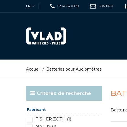
FR
02 47 54 08 29
CONTACT
Accueil
/
Batteries pour Audiomètres
BAT
Critères de recherche
Batteri
Fabricant
FISHER ZOTH (1)
NATUS (1)