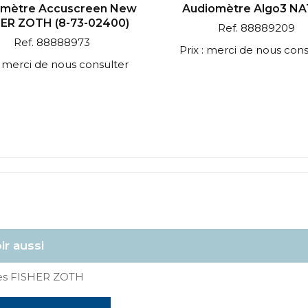
omètre Accuscreen New
Audiomètre Algo3 N
ER ZOTH (8-73-02400)
Ref. 88889209
Ref. 88888973
Prix : merci de nous cons
 : merci de nous consulter
ir aussi
ies FISHER ZOTH