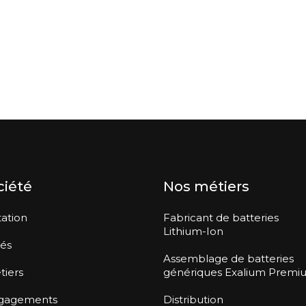
ciété
Nos métiers
ation
Fabricant de batteries
Lithium-Ion
tés
Assemblage de batteries
tiers
génériques Exalium Premi
gagements
Distribution