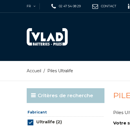
FR
02 47 54 08 29
CONTACT
Accueil
/
Piles Ultralife
PIL
Critères de recherche
Piles U
Fabricant
Ultralife (2)
Votre s