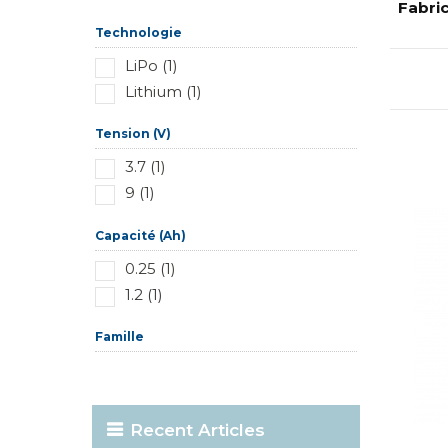
Réinitialiser ce groupe
Fabri
Technologie
LiPo (1)
Lithium (1)
Tension (V)
3.7 (1)
9 (1)
Capacité (Ah)
0.25 (1)
1.2 (1)
Famille
Recent Articles