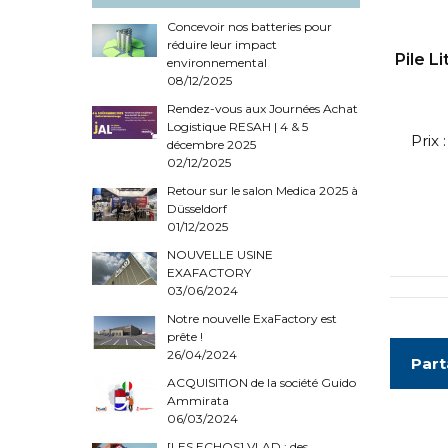
Concevoir nos batteries pour
réduire leur impact
Pile L
environnemental
08/12/2025
Rendez-vous aux Journées Achat
Logistique RESAH | 4 & 5
Prix
décembre 2025
02/12/2025
Retour sur le salon Medica 2025 à
Düsseldorf
01/12/2025
NOUVELLE USINE
EXAFACTORY
03/06/2024
Notre nouvelle ExaFactory est
prête !
26/04/2024
Part
ACQUISITION de la société Guido
Ammirata
06/03/2024
[LES ECHOS] VLAD : des