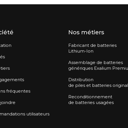
ciété
Nos métiers
ation
Fabricant de batteries
Lithium-Ion
tés
Assemblage de batteries
tiers
génériques Exalium Premi
gagements
Distribution
de piles et batteries origina
ns fréquentes
Reconditionnement
joindre
de batteries usagées
ndations utilisateurs