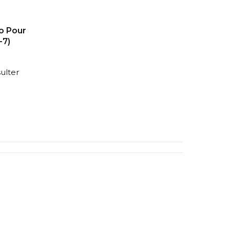
Po Pour
-7)
ulter