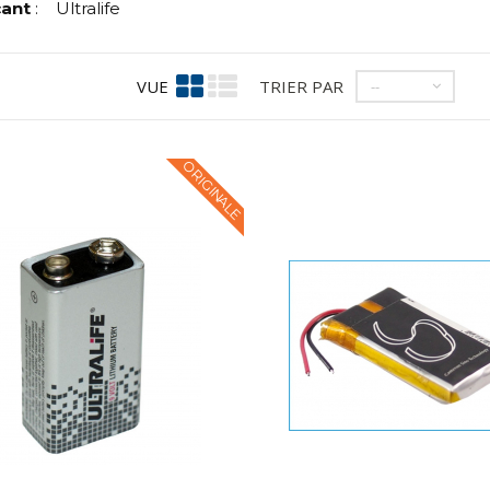
cant
:
Ultralife
VUE
TRIER PAR
--
ORIGINALE