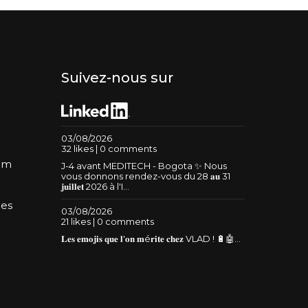
Suivez-nous sur
03/08/2026
32 likes | 0 comments
um
J-4 avant MEDITECH - Bogota ✨ Nous
vous donnons rendez-vous du 28 𝐚𝐮 31
𝐣𝐮𝐢𝐥𝐥𝐞𝐭 2026 à l'I...
les
03/08/2026
21 likes | 0 comments
𝐋𝐞𝐬 𝐞𝐦𝐨𝐣𝐢𝐬 𝐪𝐮𝐞 𝐥'𝐨𝐧 𝐦é𝐫𝐢𝐭𝐞 𝐜𝐡𝐞𝐳 VLAD ! 🔋🤖...