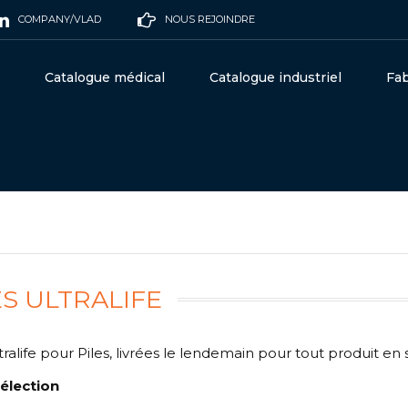
COMPANY/VLAD
NOUS REJOINDRE
Catalogue médical
Catalogue industriel
Fab
ES ULTRALIFE
ltralife pour Piles, livrées le lendemain pour tout produit 
élection