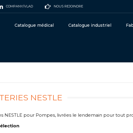
COMPANY/VLAD
NOUS REJOINDRE
Catalogue médical
Catalogue industriel
Fab
TERIES NESTLE
es NESTLE pour Pompes, livrées le lendemain pour tout p
élection