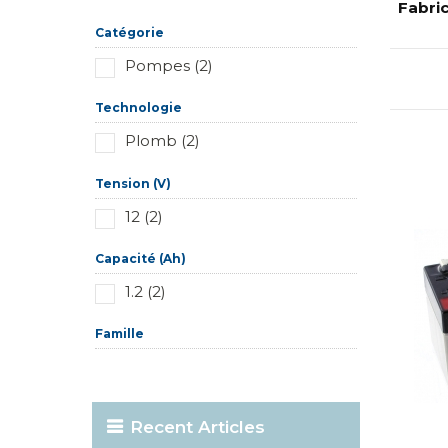
Réinitialiser ce groupe
Fabri
Catégorie
Pompes (2)
Technologie
Plomb (2)
Tension (V)
12 (2)
Capacité (Ah)
1.2 (2)
Famille
Recent Articles