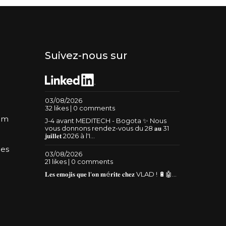
Suivez-nous sur
03/08/2026
32 likes | 0 comments
um
J-4 avant MEDITECH - Bogota ✨ Nous
vous donnons rendez-vous du 28 𝐚𝐮 31
𝐣𝐮𝐢𝐥𝐥𝐞𝐭 2026 à l'I...
les
03/08/2026
21 likes | 0 comments
𝐋𝐞𝐬 𝐞𝐦𝐨𝐣𝐢𝐬 𝐪𝐮𝐞 𝐥'𝐨𝐧 𝐦é𝐫𝐢𝐭𝐞 𝐜𝐡𝐞𝐳 VLAD ! 🔋🤖...