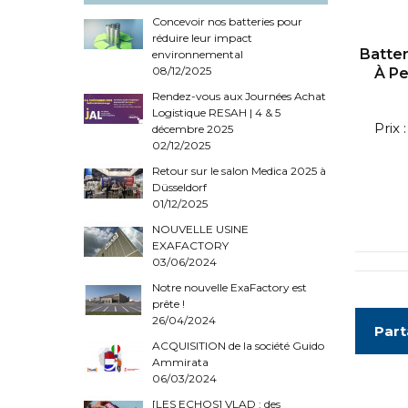
Concevoir nos batteries pour
réduire leur impact
Batte
environnemental
08/12/2025
À P
Rendez-vous aux Journées Achat
Logistique RESAH | 4 & 5
Prix
décembre 2025
02/12/2025
Retour sur le salon Medica 2025 à
Düsseldorf
01/12/2025
NOUVELLE USINE
EXAFACTORY
03/06/2024
Notre nouvelle ExaFactory est
prête !
26/04/2024
Part
ACQUISITION de la société Guido
Ammirata
06/03/2024
[LES ECHOS] VLAD : des