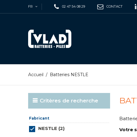
FR
02 47 54 08 29
CONTACT
Accueil
/
Batteries NESTLE
BAT
Critères de recherche
Batteri
Fabricant
NESTLE (2)
Votre s