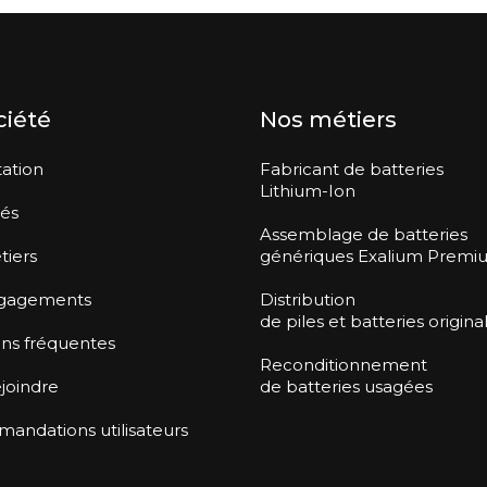
ciété
Nos métiers
ation
Fabricant de batteries
Lithium-Ion
tés
Assemblage de batteries
tiers
génériques Exalium Premi
gagements
Distribution
de piles et batteries origina
ns fréquentes
Reconditionnement
joindre
de batteries usagées
ndations utilisateurs