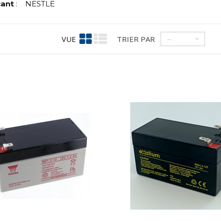
cant
:
NESTLE
VUE
TRIER PAR
--