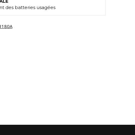
ALE
t des batteries usagées
3180A