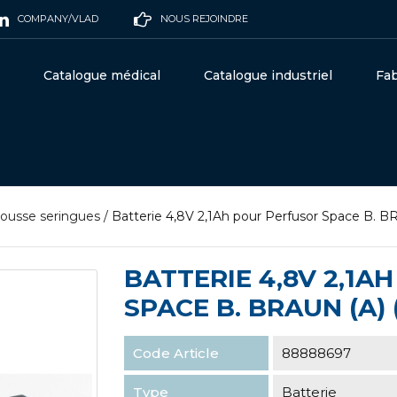
COMPANY/VLAD
NOUS REJOINDRE
Catalogue médical
Catalogue industriel
Fab
ousse seringues
/
Batterie 4,8V 2,1Ah pour Perfusor Space B. B
BATTERIE 4,8V 2,1
SPACE B. BRAUN (A) 
Code Article
88888697
Type
Batterie