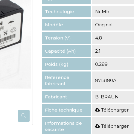
Technologie
Ni-Mh
Modèle
Original
Tension (V)
4.8
Capacité (Ah)
2.1
Poids (kg)
0.289
Référence
8713180A
fabricant
Fabricant
B. BRAUN
Fiche technique
Télécharger
Informations de
Télécharger
sécurité