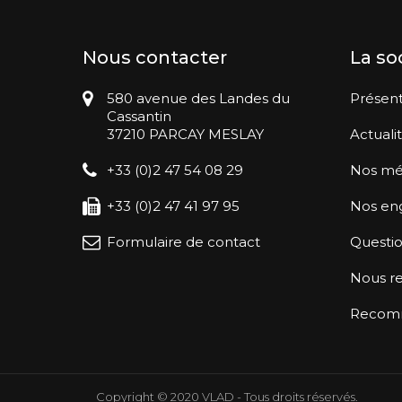
Nous contacter
La so
580 avenue des Landes du
Présent
Cassantin
37210 PARCAY MESLAY
Actuali
+33 (0)2 47 54 08 29
Nos mé
+33 (0)2 47 41 97 95
Nos en
Formulaire de contact
Questio
Nous re
Recomma
Copyright © 2020 VLAD - Tous droits réservés.