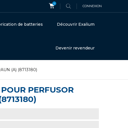
0
CONNEXION
rication de batteries
Découvrir Exalium
Devenir revendeur
RAUN (A) (8713180)
AH POUR PERFUSOR
(8713180)