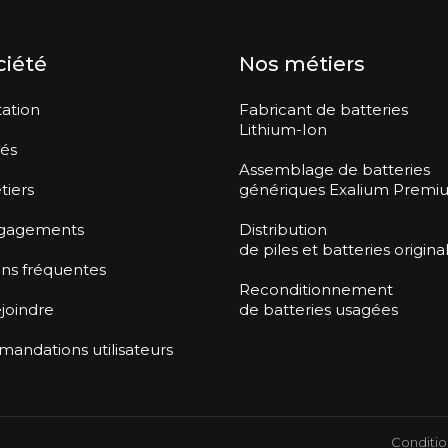
ciété
Nos métiers
ation
Fabricant de batteries
Lithium-Ion
tés
Assemblage de batteries
tiers
génériques Exalium Premi
gagements
Distribution
de piles et batteries origina
ns fréquentes
Reconditionnement
joindre
de batteries usagées
ndations utilisateurs
Conditio