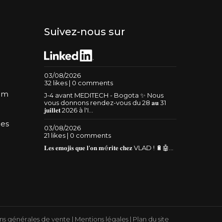
Suivez-nous sur
03/08/2026
32 likes | 0 comments
um
J-4 avant MEDITECH - Bogota ✨ Nous
vous donnons rendez-vous du 28 𝐚𝐮 31
𝐣𝐮𝐢𝐥𝐥𝐞𝐭 2026 à l'I...
les
03/08/2026
21 likes | 0 comments
𝐋𝐞𝐬 𝐞𝐦𝐨𝐣𝐢𝐬 𝐪𝐮𝐞 𝐥'𝐨𝐧 𝐦é𝐫𝐢𝐭𝐞 𝐜𝐡𝐞𝐳 VLAD ! 🔋🤖...
ns générales de vente
|
Mentions légales
|
Plan du site