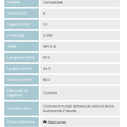
Modèle
Compatible
Tension (V)
6
Capacité (Ah)
1.3
Poids (kg)
0.295
Taille
NP1.2-6
Longueur (mm)
97.0
Largeur (mm)
24.0
Hauteur (mm)
55.0
Fabricant de
CODAN
l'appareil
CODAN POUSSE SERINGUE ARGUS 600S
Convient pour
Autonomie 2 heures
Fiche technique
Télécharger