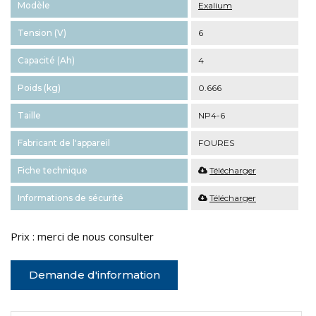
Modèle
Exalium
Tension (V)
6
Capacité (Ah)
4
Poids (kg)
0.666
Taille
NP4-6
Fabricant de l'appareil
FOURES
Fiche technique
Télécharger
Informations de sécurité
Télécharger
Prix : merci de nous consulter
Demande d'information