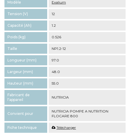
Modèle
Exalium
Tension (V)
12
Capacité (Ah)
1.2
Poids (kg)
0.526
Taille
NP1.2-12
Longueur (mm)
97.0
Largeur (mm)
48.0
Hauteur (mm)
55.0
Fabricant de
NUTRICIA
l'appareil
NUTRICIA POMPE A NUTRITION
Convient pour
FLOCARE 800
Fiche technique
Télécharger