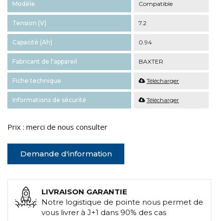
Modèle
Compatible
Tension (V)
7.2
Capacité (Ah)
0.94
Fabricant de l'appareil
BAXTER
Fiche technique
Télécharger
Informations de sécurité
Télécharger
Prix : merci de nous consulter
Demande d'information
LIVRAISON GARANTIE
Notre logistique de pointe nous permet de
vous livrer à J+1 dans 90% des cas