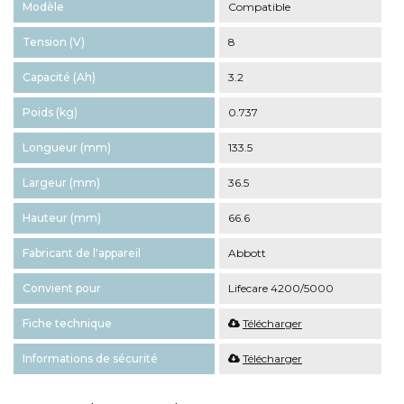
Modèle
Compatible
Tension (V)
8
Capacité (Ah)
3.2
Poids (kg)
0.737
Longueur (mm)
133.5
Largeur (mm)
36.5
Hauteur (mm)
66.6
Fabricant de l'appareil
Abbott
Convient pour
Lifecare 4200/5000
Fiche technique
Télécharger
Informations de sécurité
Télécharger