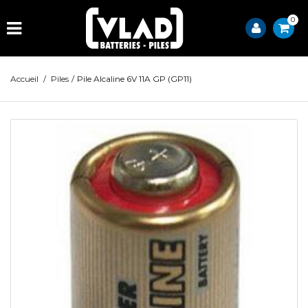
0
Accueil
/
Piles
/
Pile Alcaline 6V 11A GP (GP11)