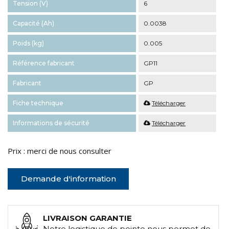
Tension (V)
6
Capacité (Ah)
0.0038
Poids (kg)
0.005
Référence fabricant
GP11
Fabricant
GP
Fiche technique
Télécharger
Informations de sécurité
Télécharger
Prix : merci de nous consulter
Demande d'information
LIVRAISON GARANTIE
Notre logistique de pointe nous permet de