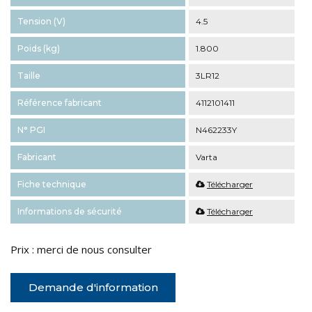
Tension (V)
4.5
Poids (kg)
1.800
Taille
3LR12
Référence fabricant
4112101411
N° PGI
N462233Y
Fabricant
Varta
Fiche technique
Télécharger
Informations de sécurité
Télécharger
Prix : merci de nous consulter
Demande d'information