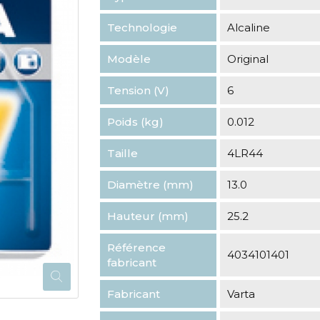
Technologie
Alcaline
Modèle
Original
Tension (V)
6
Poids (kg)
0.012
Taille
4LR44
Diamètre (mm)
13.0
Hauteur (mm)
25.2
Référence
4034101401
fabricant
Fabricant
Varta