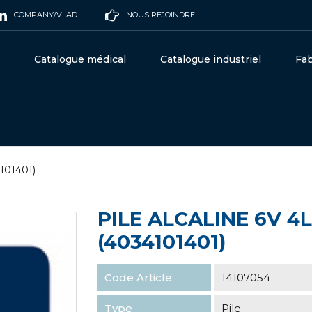
COMPANY/VLAD
NOUS REJOINDRE
Catalogue médical
Catalogue industriel
Fab
4101401)
PILE ALCALINE 6V 4
(4034101401)
Code Article
14107054
Type
Pile