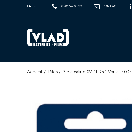
FR
02 47 54 08 29
CONTACT
Accueil
/
Piles
/
Pile alcaline 6V 4LR44 Varta (403