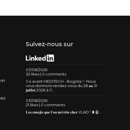
Suivez-nous sur
03/08/2026
32 likes | 0 comments
um
J-4 avant MEDITECH - Bogota ✨ Nous
vous donnons rendez-vous du 28 𝐚𝐮 31
𝐣𝐮𝐢𝐥𝐥𝐞𝐭 2026 à l'I...
les
03/08/2026
21 likes | 0 comments
𝐋𝐞𝐬 𝐞𝐦𝐨𝐣𝐢𝐬 𝐪𝐮𝐞 𝐥'𝐨𝐧 𝐦é𝐫𝐢𝐭𝐞 𝐜𝐡𝐞𝐳 VLAD ! 🔋🤖...