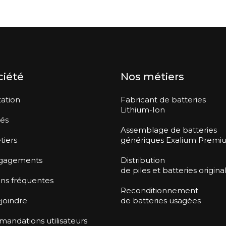
ciété
Nos métiers
ation
Fabricant de batteries
Lithium-Ion
tés
Assemblage de batteries
tiers
génériques Exalium Premi
gagements
Distribution
de piles et batteries origina
ns fréquentes
Reconditionnement
joindre
de batteries usagées
ndations utilisateurs