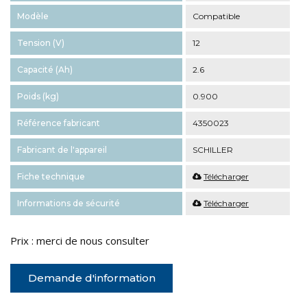
Modèle
Compatible
Tension (V)
12
Capacité (Ah)
2.6
Poids (kg)
0.900
Référence fabricant
4350023
Fabricant de l'appareil
SCHILLER
Fiche technique
Télécharger
Informations de sécurité
Télécharger
Prix : merci de nous consulter
Demande d'information