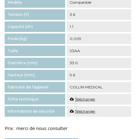
Modèle
Compatible
Tension (V)
3.6
Capacité (Ah)
1.1
Poids (kg)
0.009
Taille
1/2AA
Diamètre (mm)
33.0
Hauteur (mm)
9.6
Fabricant de l'appareil
COLLIN MEDICAL
Fiche technique
Télécharger
Informations de sécurité
Télécharger
Prix : merci de nous consulter