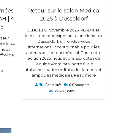
rnées
Retour sur le salon Medica
AH | 4
2025 à Düsseldorf
25
Du 16 au 19 novembre 2025, VLAD a eu
le plaisir de participer au salon Medica à
cteur
Düsseldorf, un rendez-vous
te les 4
international incontournable pour les
rnées
acteurs du secteur médical. Pour cette
ffroi de
édition 2025, nous étions aux côtés de
e
l’équipe Ammirata, notre filiale
italienne, leader en Italie des lampes et
ts
ampoules médicales.
Read more
Actualités
0 Comments
Views (3589)