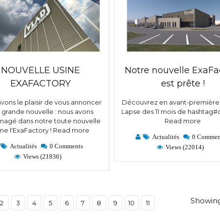
NOUVELLE USINE
Notre nouvelle ExaFa
EXAFACTORY
est prête !
vons le plaisir de vous annoncer
Découvrez en avant-première 
 grande nouvelle : nous avons
Lapse des 11 mois de hashtag#
agé dans notre toute nouvelle
Read more
ine l'ExaFactory !
Read more
Actualités
0 Commen
Actualités
0 Comments
Views (22014)
Views (21836)
Showing 
2
3
4
5
6
7
8
9
10
11