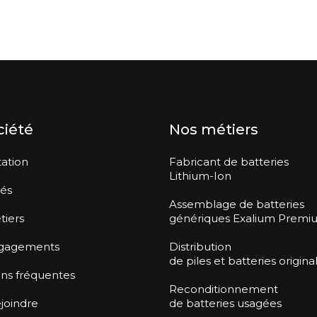
ciété
Nos métiers
ation
Fabricant de batteries
Lithium-Ion
tés
Assemblage de batteries
tiers
génériques Exalium Premi
gagements
Distribution
de piles et batteries origina
ns fréquentes
Reconditionnement
joindre
de batteries usagées