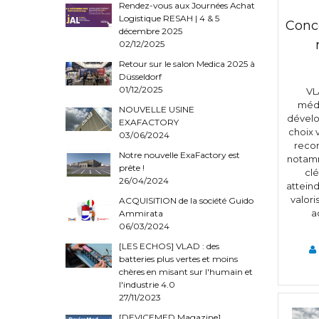
Rendez-vous aux Journées Achat
Logistique RESAH | 4 & 5
Conce
décembre 2025
02/12/2025
Retour sur le salon Medica 2025 à
Düsseldorf
01/12/2025
VL
médi
NOUVELLE USINE
dévelo
EXAFACTORY
choix 
03/06/2024
recon
Notre nouvelle ExaFactory est
notamm
prête !
cl
26/04/2024
atteind
valori
ACQUISITION de la société Guido
a
Ammirata
06/03/2024
[LES ECHOS] VLAD : des
batteries plus vertes et moins
chères en misant sur l'humain et
l'industrie 4.0
27/11/2023
[DEVICEMED Magazine]