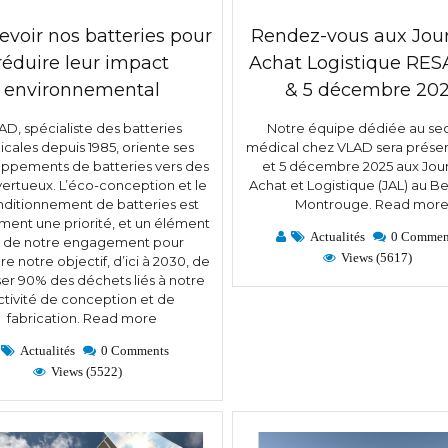
voir nos batteries pour
Rendez-vous aux Jou
réduire leur impact
Achat Logistique RES
environnemental
& 5 décembre 20
AD, spécialiste des batteries
Notre équipe dédiée au se
cales depuis 1985, oriente ses
médical chez VLAD sera présen
ppements de batteries vers des
et 5 décembre 2025 aux Jou
vertueux. L’éco-conception et le
Achat et Logistique (JAL) au Be
ditionnement de batteries est
Montrouge.
Read mor
ent une priorité, et un élément
Actualités
0 Commen
é de notre engagement pour
Views (5617)
re notre objectif, d’ici à 2030, de
ser 90% des déchets liés à notre
ctivité de conception et de
fabrication.
Read more
Actualités
0 Comments
Views (5522)