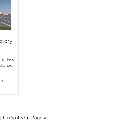
ctory
le Time
chantier
ts
1 to 5 of 53 (1 Pages)