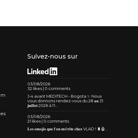
Suivez-nous sur
03/08/2026
32 likes | 0 comments
um
J-4 avant MEDITECH - Bogota ✨ Nous
vous donnons rendez-vous du 28 𝐚𝐮 31
𝐣𝐮𝐢𝐥𝐥𝐞𝐭 2026 à l'I...
les
03/08/2026
21 likes | 0 comments
𝐋𝐞𝐬 𝐞𝐦𝐨𝐣𝐢𝐬 𝐪𝐮𝐞 𝐥'𝐨𝐧 𝐦é𝐫𝐢𝐭𝐞 𝐜𝐡𝐞𝐳 VLAD ! 🔋🤖...