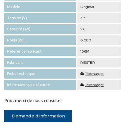
Modèle
Original
Tension (V)
3.7
Capacité (Ah)
2.6
Poids (kg)
0.080
Référence fabricant
10691
Fabricant
RIESTER
Fiche technique
Télécharger
Informations de sécurité
Télécharger
Prix : merci de nous consulter
Demande d'information