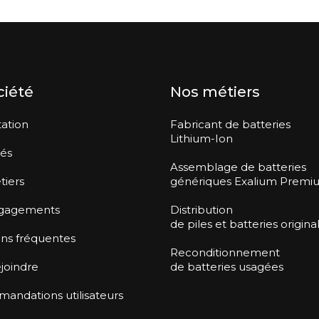
ciété
Nos métiers
ation
Fabricant de batteries
Lithium-Ion
tés
Assemblage de batteries
tiers
génériques Exalium Premi
gagements
Distribution
de piles et batteries origina
ns fréquentes
Reconditionnement
joindre
de batteries usagées
ndations utilisateurs