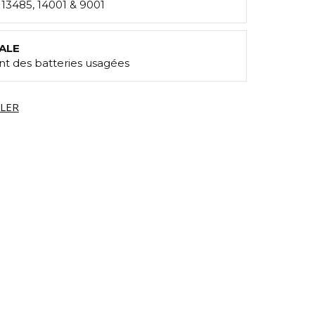
: 13485, 14001 & 9001
ALE
t des batteries usagées
LLER