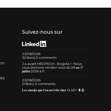
Suivez-nous sur
03/08/2026
32 likes | 0 comments
um
J-4 avant MEDITECH - Bogota ✨ Nous
vous donnons rendez-vous du 28 𝐚𝐮 31
𝐣𝐮𝐢𝐥𝐥𝐞𝐭 2026 à l'I...
les
03/08/2026
21 likes | 0 comments
𝐋𝐞𝐬 𝐞𝐦𝐨𝐣𝐢𝐬 𝐪𝐮𝐞 𝐥'𝐨𝐧 𝐦é𝐫𝐢𝐭𝐞 𝐜𝐡𝐞𝐳 VLAD ! 🔋🤖...