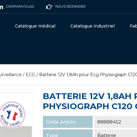
COMPANY/VLAD
NOUS REJOINDRE
Catalogue médical
Catalogue industriel
Fab
urveillance
/
ECG
/
Batterie 12V 1,8Ah pour Ecg Physiograph 
BATTERIE 12V 1,8AH
PHYSIOGRAPH C120 
Code Article
88888452
Type
Batterie