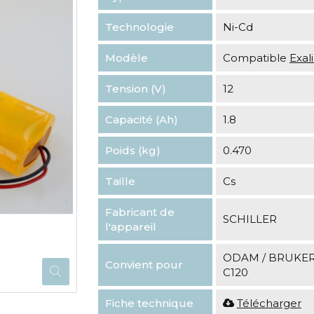
Technologie
Ni-Cd
Modèle
Compatible
Exa
Tension (V)
12
Capacité (Ah)
1.8
Poids (kg)
0.470
Taille
Cs
Fabricant de
SCHILLER
l'appareil
ODAM / BRUKER 
Convient pour
C120
Fiche technique
Télécharger