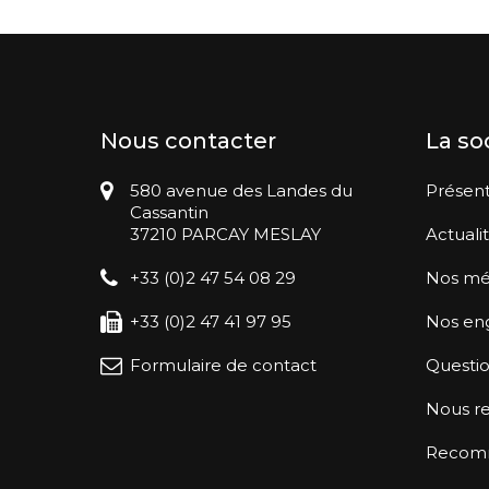
Nous contacter
La so
580 avenue des Landes du
Présent
Cassantin
37210 PARCAY MESLAY
Actuali
+33 (0)2 47 54 08 29
Nos mé
+33 (0)2 47 41 97 95
Nos en
Formulaire de contact
Questio
Nous re
Recomma