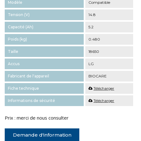
Modèle
Compatible
Tension (V)
14.8
Capacité (Ah)
5.2
Poids (kg)
0.480
Taille
18650
Accus
LG
Fabricant de l'appareil
BIOCARE
Fiche technique
Télécharger
Informations de sécurité
Télécharger
Prix : merci de nous consulter
Demande d'information