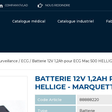
COMPANY/VLAD
NOUS REJOINDRE
Catalogue médical
Catalogue industriel
Fab
urveillance
/
ECG
/
Batterie 12V 1,2Ah pour ECG Mac 500 HELL
BATTERIE 12V 1,2AH
HELLIGE - MARQUETT
Code Article
88888220
Type
Batterie