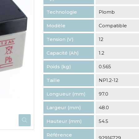
Technologie
Plomb
Modèle
Compatible
Tension (V)
12
Capacité (Ah)
1.2
Poids (kg)
0.565
Taille
NP1.2-12
Longueur (mm)
97.0
Largeur (mm)
48.0
Hauteur (mm)
54.5
Référence
92916729