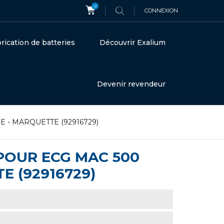
0
CONNEXION
rication de batteries
Découvrir Exalium
Devenir revendeur
IGE - MARQUETTE (92916729)
 POUR ECG MAC 500
E (92916729)