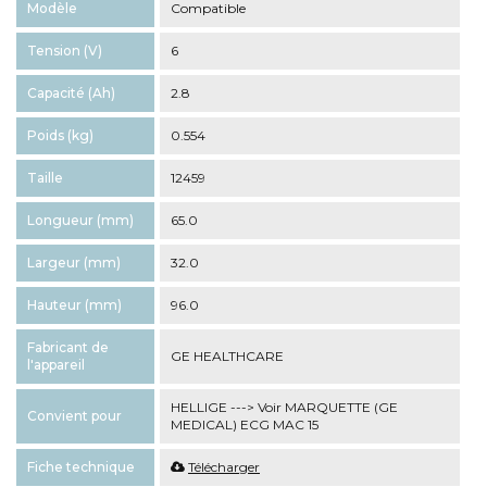
Modèle
Compatible
Tension (V)
6
Capacité (Ah)
2.8
Poids (kg)
0.554
Taille
12459
Longueur (mm)
65.0
Largeur (mm)
32.0
Hauteur (mm)
96.0
Fabricant de
GE HEALTHCARE
l'appareil
HELLIGE ---> Voir MARQUETTE (GE
Convient pour
MEDICAL) ECG MAC 15
Fiche technique
Télécharger