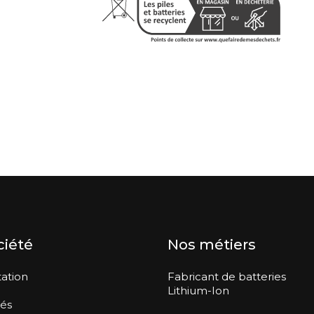
ciété
Nos métiers
ation
Fabricant de batteries
Lithium-Ion
tés