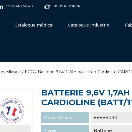
COMPANY/VLAD
NOUS REJOINDRE
Catalogue médical
Catalogue industriel
Fab
urveillance
/
ECG
/
Batterie 9,6V 1,7Ah pour Ecg Cardiette CAR
BATTERIE 9,6V 1,7A
CARDIOLINE (BATT/1
Code Article
88888090
Type
Batterie