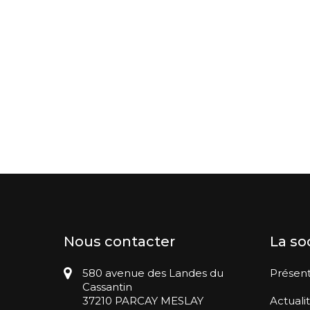
Nous contacter
La so
580 avenue des Landes du
Présent
Cassantin
37210 PARCAY MESLAY
Actuali