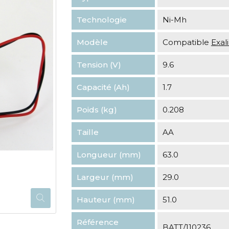
Technologie
Ni-Mh
Modèle
Compatible
Exa
Tension (V)
9.6
Capacité (Ah)
1.7
Poids (kg)
0.208
Taille
AA
Longueur (mm)
63.0
Largeur (mm)
29.0
Hauteur (mm)
51.0
Référence
BATT/110236