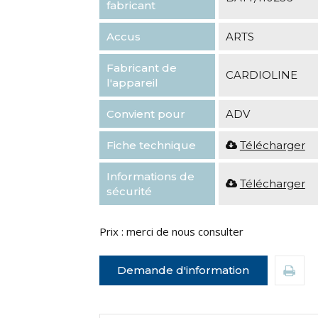
fabricant
Accus
ARTS
Fabricant de
CARDIOLINE
l'appareil
Convient pour
ADV
Fiche technique
Télécharger
Informations de
Télécharger
sécurité
Prix : merci de nous consulter
Demande d'information