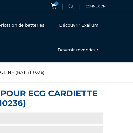
0
CONNEXION
rication de batteries
Découvrir Exalium
Devenir revendeur
DIOLINE (BATT/110236)
H POUR ECG CARDIETTE
10236)