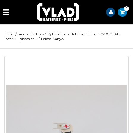
0
Inicio
/
Acumuladores
/
Cylindrique
/
Batería de litio de 3V 0, 85Ah
1/2AA - 2picots en + / 1 picot-Sanyo