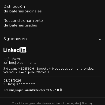
Distribución
de baterías originales
Reacondicionamiento
de baterías usadas
Siguenos en
03/08/2026
32 likes | 0 comments
J-4 avant MEDITECH - Bogota ✨ Nous vous donnons rendez-
vous du 28 𝐚𝐮 31 𝐣𝐮𝐢𝐥𝐥𝐞𝐭 2026 à l'I...
03/08/2026
21 likes | 0 comments
𝐋𝐞𝐬 𝐞𝐦𝐨𝐣𝐢𝐬 𝐪𝐮𝐞 𝐥'𝐨𝐧 𝐦é𝐫𝐢𝐭𝐞 𝐜𝐡𝐞𝐳 VLAD ! 🔋🤖...
Condiciones generales de venta
|
Menciones legales
|
Sitemap