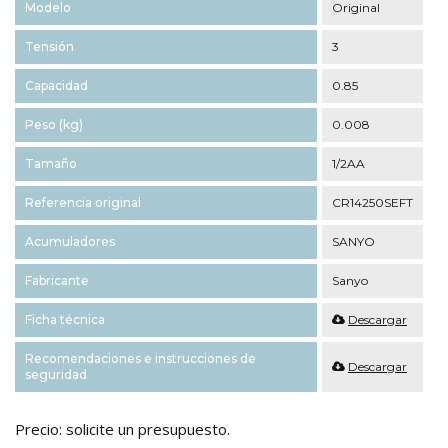
Modelo
Original
Tensión
3
Capacidad
0.85
Peso (kg)
0.008
Tamaño
1/2AA
Referencia original
CR14250SEFT
Acumuladores
SANYO
Fabricante
Sanyo
Ficha técnica
Descargar
Recomendaciones e instrucciones de
Descargar
seguridad
Precio: solicite un presupuesto.